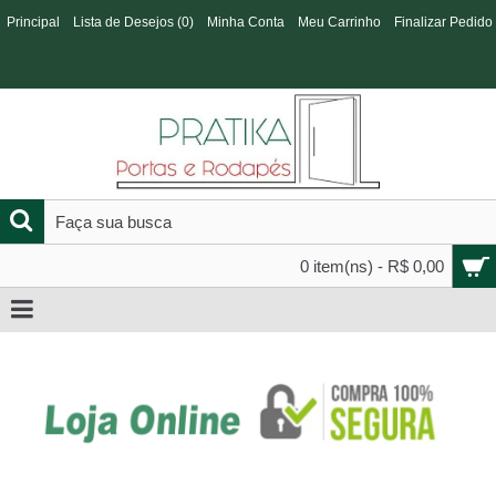
Principal
Lista de Desejos (
0
)
Minha Conta
Meu Carrinho
Finalizar Pedido
0 item(ns) - R$ 0,00