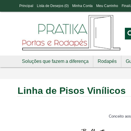
Principal
Lista de Desejos (
0
)
Minha Conta
Meu Carrinho
Final
Soluções que fazem a diferença
Rodapés
Gu
Linha de Pisos Vinílicos
Conceito aos