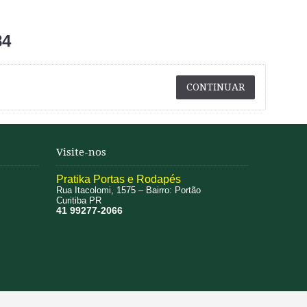
84
CONTINUAR
Visite-nos
Pratika Portas e Rodapés
Rua Itacolomi, 1575 – Bairro: Portão
Curitiba PR
41 99277-2066